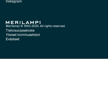
Instagram
Text Link
Text Link
Merilampi © 1992-2025. All rights reserved.
Tietosuojaseloste
Yleiset toimitusehdot
Text Link
Evästeet
Text Link
Evästeet