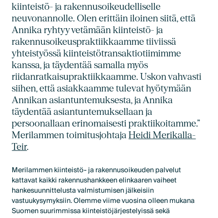
kiinteistö- ja rakennusoikeudelliselle
neuvonannolle. Olen erittäin iloinen siitä, että
Annika ryhtyy vetämään kiinteistö- ja
rakennusoikeuspraktiikkaamme tiiviissä
yhteistyössä kiinteistötransaktiotiimimme
kanssa, ja täydentää samalla myös
riidanratkaisupraktiikkaamme. Uskon vahvasti
siihen, että asiakkaamme tulevat hyötymään
Annikan asiantuntemuksesta, ja Annika
täydentää asiantuntemuksellaan ja
persoonallaan erinomaisesti praktiikoitamme.”
Merilammen toimitusjohtaja
Heidi Merikalla-
Teir
.
Merilammen kiinteistö- ja rakennusoikeuden palvelut
kattavat kaikki rakennushankkeen elinkaaren vaiheet
hankesuunnittelusta valmistumisen jälkeisiin
vastuukysymyksiin. Olemme viime vuosina olleen mukana
Suomen suurimmissa kiinteistöjärjestelyissä sekä