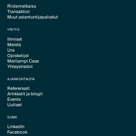
Riidanratkaisu
Transaktiot
Text Link
Muut asiantuntijapalvelut
Text Link
Text Link
YRITYS
Ihmiset
Meistä
Text Link
Ura
Text Link
Opiskelijat
Text Link
Merilampi Case
Text Link
Yhteystiedot
Text Link
Text Link
AJANKOHTAISTA
Referenssit
Artikkelit ja blogit
Text Link
Events
Text Link
Uutiset
Text Link
Text Link
SOME
LinkedIn
Facebook
Text Link