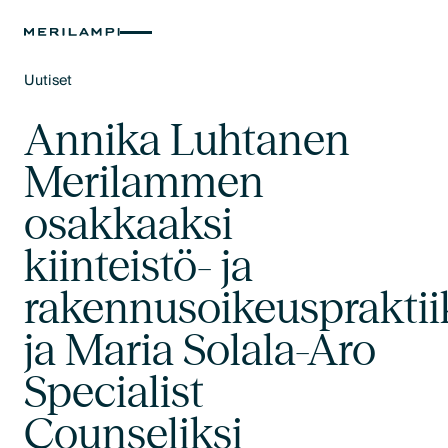
Uutiset
Text Link
Annika Luhtanen
Merilammen
osakkaaksi
kiinteistö- ja
rakennusoikeusprakti
ja Maria Solala-Aro
Specialist
Counseliksi