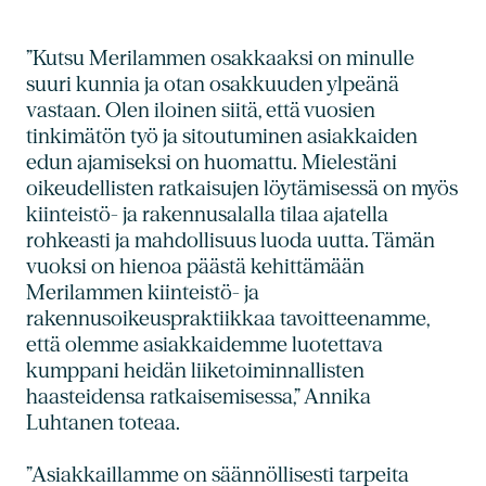
”Kutsu Merilammen osakkaaksi on minulle
suuri kunnia ja otan osakkuuden ylpeänä
vastaan. Olen iloinen siitä, että vuosien
tinkimätön työ ja sitoutuminen asiakkaiden
edun ajamiseksi on huomattu. Mielestäni
oikeudellisten ratkaisujen löytämisessä on myös
kiinteistö- ja rakennusalalla tilaa ajatella
rohkeasti ja mahdollisuus luoda uutta. Tämän
vuoksi on hienoa päästä kehittämään
Merilammen kiinteistö- ja
rakennusoikeuspraktiikkaa tavoitteenamme,
että olemme asiakkaidemme luotettava
kumppani heidän liiketoiminnallisten
haasteidensa ratkaisemisessa,” Annika
Luhtanen toteaa.
”Asiakkaillamme on säännöllisesti tarpeita