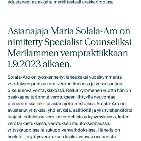
edustaneet asiakkaita merkittävissä urakkariidoissa.
Asianajaja Maria Solala-Aro on
nimitetty Specialist Counseliksi
Merilammen veropraktiikkaan
1.9.2023 alkaen.
Solala-Aro on työskennellyt lähes kaksi vuosikymmentä
verotuksen parissa mm. verohallinnossa ja veronsaajien
oikeudenvalvontayksikössä. Reilut kymmenen vuotta hän on
osakkaana tarjonnut verotukseen liittyvää neuvontaa
pienemmissä laki- ja asianajotoimistoissa. Solala-Aro on
avustanut yrityksiä, yhdistyksiä, säätiöitä ja yksityishenkilöitä
laajasti erilaisissa vero-oikeudellisissa kysymyksissä, kuten
verotarkastuksissa, verotuksen muutoksenhaussa,
yrityskaupoissa ja sukupolvenvaihdoksissa. Hänellä on
henkilö- ja yritysverotuksen lisäksi vahvaa osaamista