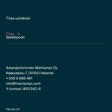
Tilaa uutiskirje
Tilaa
Tilaa
Asianajotoimisto Merilampi Oy
Keskuskatu 7, 00100 Helsinki
+358 9 686 481
info@merilampi.com
Y-tunnus: 1450342-6
PALVELUT