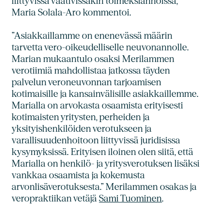
liittyvissä vaativissakin toimeksiannoissa,”
Maria Solala-Aro kommentoi.
”Asiakkaillamme on enenevässä määrin
tarvetta vero-oikeudelliselle neuvonannolle.
Marian mukaantulo osaksi Merilammen
verotiimiä mahdollistaa jatkossa täyden
palvelun veroneuvonnan tarjoamisen
kotimaisille ja kansainvälisille asiakkaillemme.
Marialla on arvokasta osaamista erityisesti
kotimaisten yritysten, perheiden ja
yksityishenkilöiden verotukseen ja
varallisuudenhoitoon liittyvissä juridisissa
kysymyksissä. Erityisen iloinen olen siitä, että
Marialla on henkilö- ja yritysverotuksen lisäksi
vankkaa osaamista ja kokemusta
arvonlisäverotuksesta.” Merilammen osakas ja
veropraktiikan vetäjä
Sami Tuominen
.